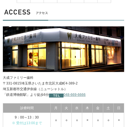
大成ファミリー歯科
〒331-0815埼玉県さいたま市北区大成町4-389-2
埼玉新都市交通伊奈線（ニューシャトル）
「鉄道博物館駅」より徒歩6分
048-669-6666
診療時間
月
火
水
木
金
土
日
9：00～13：30
○
○
○
×
○
○
×
※ 受付は13:00まで