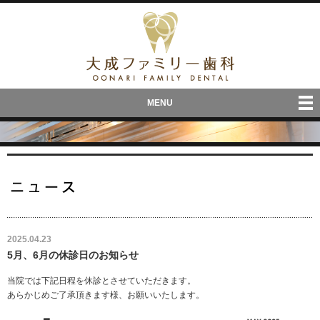
MENU
Skip
to
content
投
2025.04.23
稿
5月、6月の休診日のお知らせ
日:
当院では下記日程を休診とさせていただきます。
あらかじめご了承頂きます様、お願いいたします。