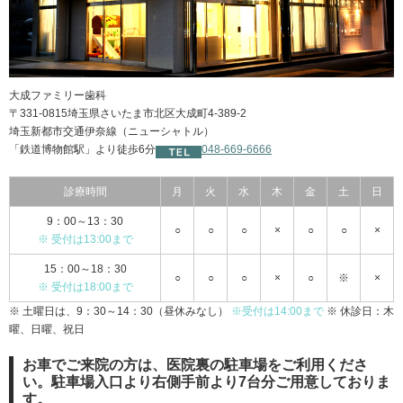
大成ファミリー歯科
〒331-0815埼玉県さいたま市北区大成町4-389-2
埼玉新都市交通伊奈線（ニューシャトル）
「鉄道博物館駅」より徒歩6分
048-669-6666
診療時間
月
火
水
木
金
土
日
9：00～13：30
○
○
○
×
○
○
×
※ 受付は13:00まで
15：00～18：30
○
○
○
×
○
※
×
※ 受付は18:00まで
※ 土曜日は、9：30～14：30（昼休みなし）
※受付は14:00まで
※ 休診日：木
曜、日曜、祝日
お車でご来院の方は、医院裏の駐車場をご利用くださ
い。駐車場入口より右側手前より7台分ご用意しておりま
す。