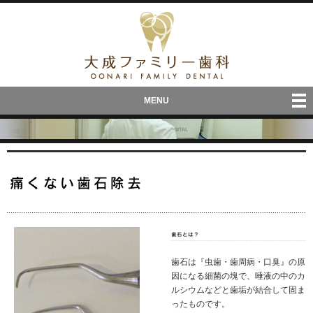
MENU
Skip
to
content
歯石は『虫歯・歯周病・口臭』の原
因になる細菌の塊で、唾液の中のカ
ルシウムなどと歯垢が結合して固ま
ったものです。