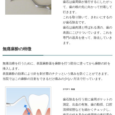
歯石は歯周病が進行するにしたがっ
て、歯の根の先に向かって付着して
行きます。
これを取り除いて、きれいにするの
が歯石除去です。
歯石は歯肉溝と呼ばれる溝の、歯の
表面にこびりついています。これを
専門の器具を使って、除去していき
ます。
無痛麻酔の特徴
無痛治療を行うために、表面麻酔薬を麻酔を打つ部分に塗ってから麻酔の針を
挿入します。
表面麻酔の効果により針を刺す際のチクッという痛みを防ぐことができます。
当院ではこの麻酔の注射をできるだけ痛みの少ない方法で行っています。
歯石除去を行う前に歯周ポケットの
測定、出血の有無、歯の動揺、口腔
清掃状態などを細かくチェックし、
歯石の付き具合や歯周病の進行度合