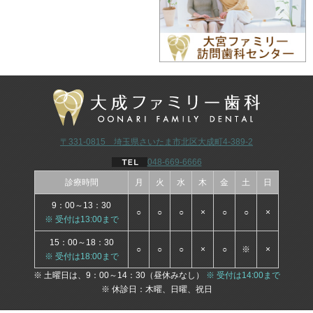
〒331-0815 埼玉県さいたま市北区大成町4-389-2
048-669-6666
診療時間
月
火
水
木
金
土
日
9：00～13：30
○
○
○
×
○
○
×
※ 受付は13:00まで
15：00～18：30
○
○
○
×
○
※
×
※ 受付は18:00まで
※ 土曜日は、9：00～14：30（昼休みなし）
※ 受付は14:00まで
※ 休診日：木曜、日曜、祝日