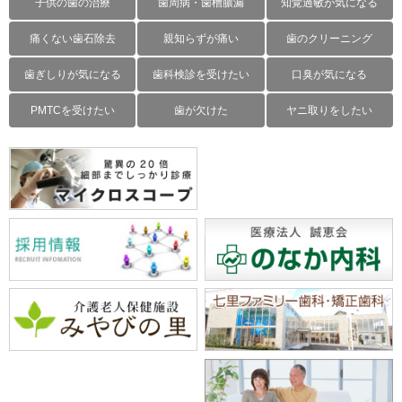
子供の歯の治療
歯周病・歯槽膿漏
知覚過敏が気になる
痛くない歯石除去
親知らずが痛い
歯のクリーニング
歯ぎしりが気になる
歯科検診を受けたい
口臭が気になる
PMTCを受けたい
歯が欠けた
ヤニ取りをしたい