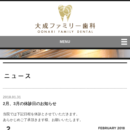
MENU
Skip
to
content
投
2018.01.31
稿
2月、3月の休診日のお知らせ
日:
当院では下記日程を休診とさせていただきます。
あらかじめご了承頂きます様、お願いいたします。