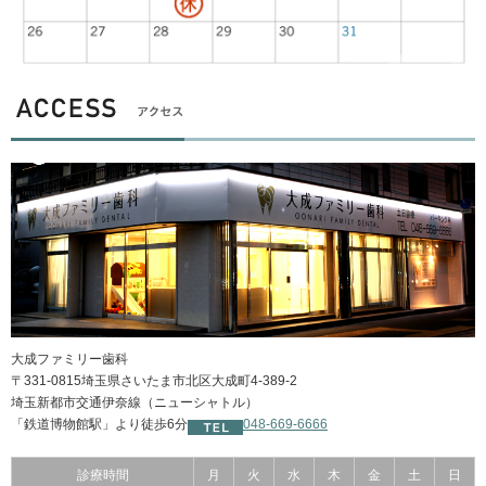
大成ファミリー歯科
〒331-0815埼玉県さいたま市北区大成町4-389-2
埼玉新都市交通伊奈線（ニューシャトル）
「鉄道博物館駅」より徒歩6分
048-669-6666
診療時間
月
火
水
木
金
土
日